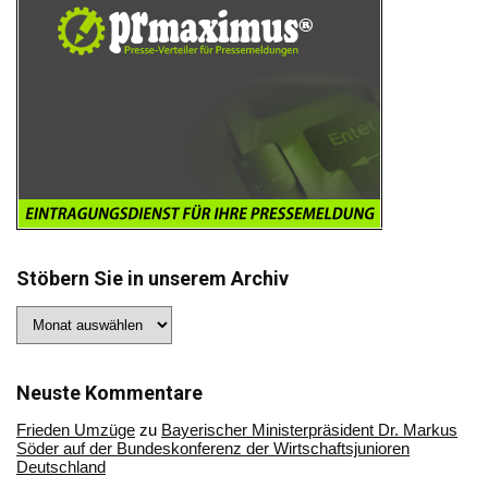
Stöbern Sie in unserem Archiv
Stöbern
Sie
in
unserem
Archiv
Neuste Kommentare
Frieden Umzüge
zu
Bayerischer Ministerpräsident Dr. Markus
Söder auf der Bundeskonferenz der Wirtschaftsjunioren
Deutschland