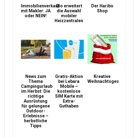
Immobilienverkauf
Qio erweitert
Der Haribo
mit Makler: JA
die Auswahl
Shop
oder NEIN!
mobiler
Heizzentralen
News zum
Gratis-Aktion
Kreative
Thema
bei Lebara
Weihnachtsgeschenke
Campingurlaub
Mobile –
im Herbst: Die
kostenlose
richtige
SIM Karte mit
Ausrüstung
Extra-
für gelungene
Guthaben
Outdoor-
Erlebnisse –
herbstliche
Tipps