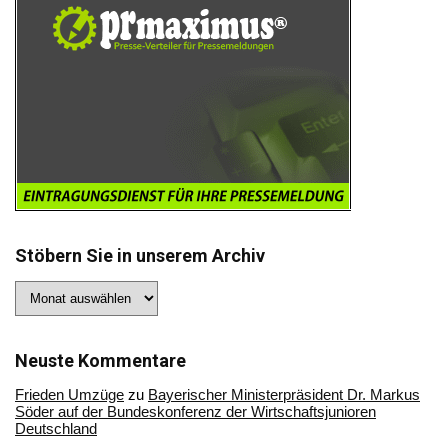
Stöbern Sie in unserem Archiv
Stöbern
Sie
in
unserem
Archiv
Neuste Kommentare
Frieden Umzüge
zu
Bayerischer Ministerpräsident Dr. Markus
Söder auf der Bundeskonferenz der Wirtschaftsjunioren
Deutschland