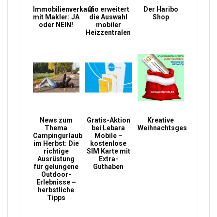
Immobilienverkauf
Qio erweitert
Der Haribo
mit Makler: JA
die Auswahl
Shop
oder NEIN!
mobiler
Heizzentralen
News zum
Gratis-Aktion
Kreative
Thema
bei Lebara
Weihnachtsgeschenke
Campingurlaub
Mobile –
im Herbst: Die
kostenlose
richtige
SIM Karte mit
Ausrüstung
Extra-
für gelungene
Guthaben
Outdoor-
Erlebnisse –
herbstliche
Tipps