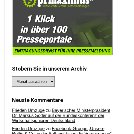
Stöbern Sie in unserem Archiv
Stöbern
Sie
in
unserem
Archiv
Neuste Kommentare
Frieden Umzüge
zu
Bayerischer Ministerpräsident
Dr. Markus Söder auf der Bundeskonferenz der
Wirtschaftsjunioren Deutschland
Frieden Umzüge
zu
Facebook-Gruppe „Unsere
Rottis & Co, in der Auffangstation die Vergessenen“