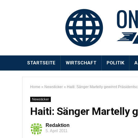
STARTSEITE
WIRTSCHAFT
POLITIK
A
Home
»
Newsticker
»
Haiti: Sänger Martelly gewinnt Präsidents
Newsticker
Haiti: Sänger Martelly
Redaktion
5. April 2011