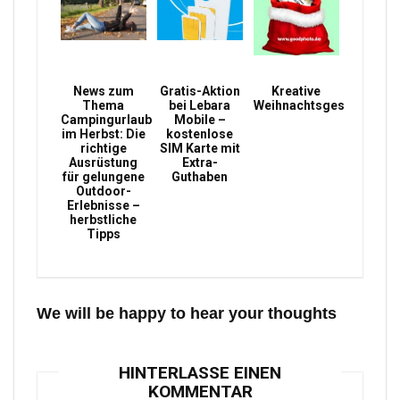
News zum
Gratis-Aktion
Kreative
Thema
bei Lebara
Weihnachtsgeschenke
Campingurlaub
Mobile –
im Herbst: Die
kostenlose
richtige
SIM Karte mit
Ausrüstung
Extra-
für gelungene
Guthaben
Outdoor-
Erlebnisse –
herbstliche
Tipps
We will be happy to hear your thoughts
HINTERLASSE EINEN
KOMMENTAR