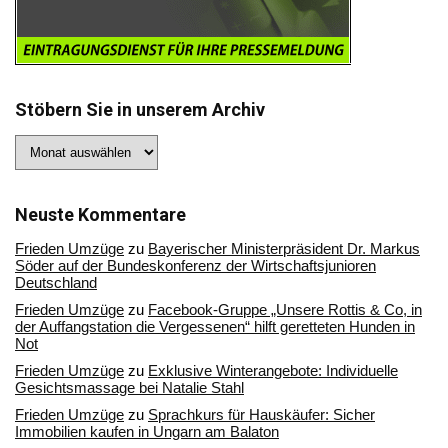
Stöbern Sie in unserem Archiv
Stöbern
Sie
in
unserem
Archiv
Neuste Kommentare
Frieden Umzüge
zu
Bayerischer Ministerpräsident Dr. Markus
Söder auf der Bundeskonferenz der Wirtschaftsjunioren
Deutschland
Frieden Umzüge
zu
Facebook-Gruppe „Unsere Rottis & Co, in
der Auffangstation die Vergessenen“ hilft geretteten Hunden in
Not
Frieden Umzüge
zu
Exklusive Winterangebote: Individuelle
Gesichtsmassage bei Natalie Stahl
Frieden Umzüge
zu
Sprachkurs für Hauskäufer: Sicher
Immobilien kaufen in Ungarn am Balaton