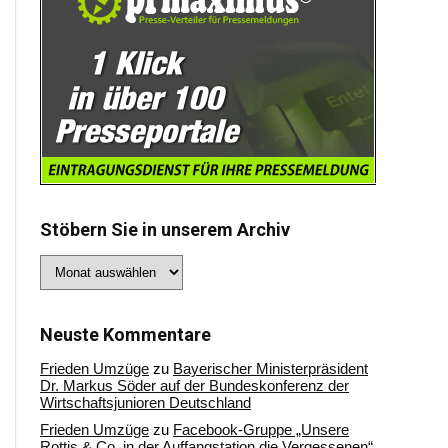
Stöbern Sie in unserem Archiv
Stöbern
Sie
in
unserem
Archiv
Neuste Kommentare
Frieden Umzüge
zu
Bayerischer Ministerpräsident
Dr. Markus Söder auf der Bundeskonferenz der
Wirtschaftsjunioren Deutschland
Frieden Umzüge
zu
Facebook-Gruppe „Unsere
Rottis & Co, in der Auffangstation die Vergessenen“