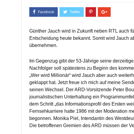
Günther Jauch wird in Zukunft neben RTL auch f
Entscheidung heute bekannt. Somit wird Jauch a
übernehmen.
Im Gegenzug gibt der 53-Jährige seine derzeitig
Nachfolger soll spätestens zu Beginn des komm
„Wer wird Millionär“ wird Jauch aber auch weiter
geklappt hat. Jetzt freue ich mich auf meine Se
seinen Wechsel. Der ARD-Vorsitzende Peter Boud
journalistischen Unterhaltung ein Programmumfel
dem Schritt „das Informationsprofil des Ersten w
Fernsehkarriere hatte 1986 mit der Moderation m
begonnen. Monika Piel, Intendantin des Westdeuts
Die betroffenen Gremien des ARD müssen der V