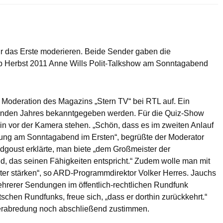
ür das Erste moderieren. Beide Sender gaben die
b Herbst 2011 Anne Wills Polit-Talkshow am Sonntagabend
e Moderation des Magazins „Stern TV“ bei RTL auf. Ein
enden Jahres bekanntgegeben werden. Für die Quiz-Show
hin vor der Kamera stehen. „Schön, dass es im zweiten Anlauf
ndung am Sonntagabend im Ersten“, begrüßte der Moderator
goust erklärte, man biete „dem Großmeister der
d, das seinen Fähigkeiten entspricht.“ Zudem wolle man mit
eiter stärken“, so ARD-Programmdirektor Volker Herres. Jauchs
ehrerer Sendungen im öffentlich-rechtlichen Rundfunk
chen Rundfunks, freue sich, „dass er dorthin zurückkehrt.“
erabredung noch abschließend zustimmen.