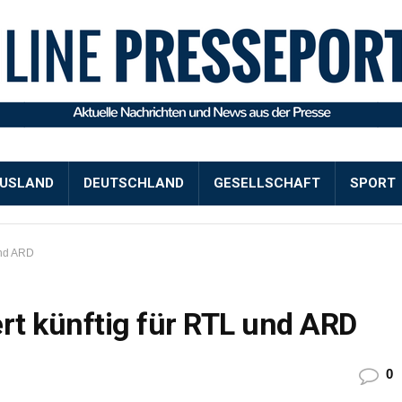
USLAND
DEUTSCHLAND
GESELLSCHAFT
SPORT
und ARD
t künftig für RTL und ARD
0