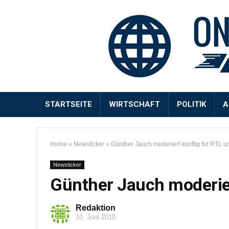
STARTSEITE
WIRTSCHAFT
POLITIK
A
Home
»
Newsticker
»
Günther Jauch moderiert künftig für RTL 
Newsticker
Günther Jauch moderier
Redaktion
10. Juni 2010