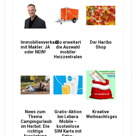
Immobilienverkauf
Qio erweitert
Der Haribo
mit Makler: JA
die Auswahl
Shop
oder NEIN!
mobiler
Heizzentralen
News zum
Gratis-Aktion
Kreative
Thema
bei Lebara
Weihnachtsgeschenke
Campingurlaub
Mobile –
im Herbst: Die
kostenlose
richtige
SIM Karte mit