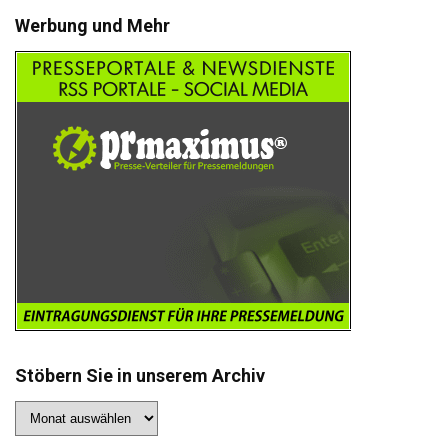
Werbung und Mehr
Stöbern Sie in unserem Archiv
Stöbern
Sie
in