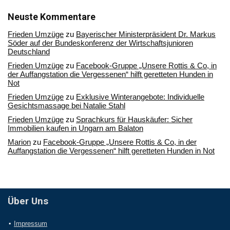
unserem
Archiv
Neuste Kommentare
Frieden Umzüge
zu
Bayerischer Ministerpräsident Dr. Markus
Söder auf der Bundeskonferenz der Wirtschaftsjunioren
Deutschland
Frieden Umzüge
zu
Facebook-Gruppe „Unsere Rottis & Co, in
der Auffangstation die Vergessenen“ hilft geretteten Hunden in
Not
Frieden Umzüge
zu
Exklusive Winterangebote: Individuelle
Gesichtsmassage bei Natalie Stahl
Frieden Umzüge
zu
Sprachkurs für Hauskäufer: Sicher
Immobilien kaufen in Ungarn am Balaton
Marion
zu
Facebook-Gruppe „Unsere Rottis & Co, in der
Auffangstation die Vergessenen“ hilft geretteten Hunden in Not
Über Uns
Impressum