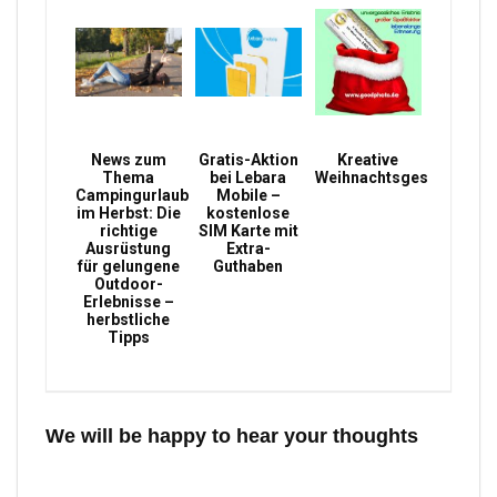
News zum
Gratis-Aktion
Kreative
Thema
bei Lebara
Weihnachtsgeschenke
Campingurlaub
Mobile –
im Herbst: Die
kostenlose
richtige
SIM Karte mit
Ausrüstung
Extra-
für gelungene
Guthaben
Outdoor-
Erlebnisse –
herbstliche
Tipps
We will be happy to hear your thoughts