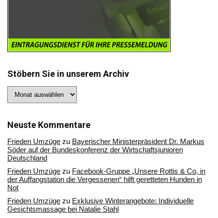
Stöbern Sie in unserem Archiv
Stöbern
Sie
in
unserem
Archiv
Neuste Kommentare
Frieden Umzüge
zu
Bayerischer Ministerpräsident Dr. Markus
Söder auf der Bundeskonferenz der Wirtschaftsjunioren
Deutschland
Frieden Umzüge
zu
Facebook-Gruppe „Unsere Rottis & Co, in
der Auffangstation die Vergessenen“ hilft geretteten Hunden in
Not
Frieden Umzüge
zu
Exklusive Winterangebote: Individuelle
Gesichtsmassage bei Natalie Stahl