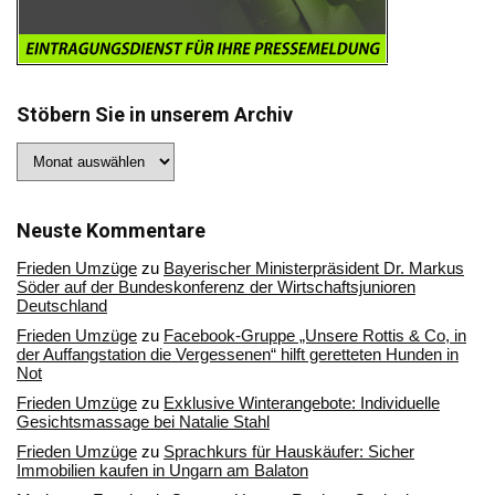
Stöbern Sie in unserem Archiv
Stöbern
Sie
in
unserem
Archiv
Neuste Kommentare
Frieden Umzüge
zu
Bayerischer Ministerpräsident Dr. Markus
Söder auf der Bundeskonferenz der Wirtschaftsjunioren
Deutschland
Frieden Umzüge
zu
Facebook-Gruppe „Unsere Rottis & Co, in
der Auffangstation die Vergessenen“ hilft geretteten Hunden in
Not
Frieden Umzüge
zu
Exklusive Winterangebote: Individuelle
Gesichtsmassage bei Natalie Stahl
Frieden Umzüge
zu
Sprachkurs für Hauskäufer: Sicher
Immobilien kaufen in Ungarn am Balaton