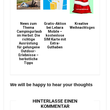
News zum
Gratis-Aktion
Kreative
Thema
bei Lebara
Weihnachtsgeschenke
Campingurlaub
Mobile –
im Herbst: Die
kostenlose
richtige
SIM Karte mit
Ausrüstung
Extra-
für gelungene
Guthaben
Outdoor-
Erlebnisse –
herbstliche
Tipps
We will be happy to hear your thoughts
HINTERLASSE EINEN
KOMMENTAR