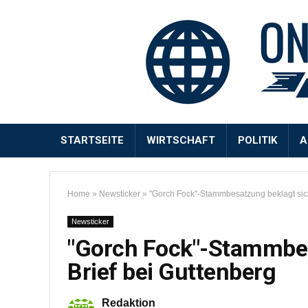
STARTSEITE
WIRTSCHAFT
POLITIK
A
Home
»
Newsticker
»
"Gorch Fock"-Stammbesatzung beklagt sich
Newsticker
"Gorch Fock"-Stammbes
Brief bei Guttenberg
Redaktion