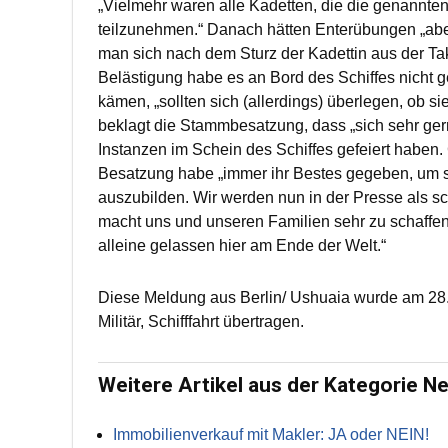
„Vielmehr waren alle Kadetten, die die genannte
teilzunehmen.“ Danach hätten Enterübungen „aber 
man sich nach dem Sturz der Kadettin aus der Ta
Belästigung habe es an Bord des Schiffes nicht ge
kämen, „sollten sich (allerdings) überlegen, ob s
beklagt die Stammbesatzung, dass „sich sehr gern
Instanzen im Schein des Schiffes gefeiert haben. 
Besatzung habe „immer ihr Bestes gegeben, um si
auszubilden. Wir werden nun in der Presse als s
macht uns und unseren Familien sehr zu schaffen
alleine gelassen hier am Ende der Welt.“
Diese Meldung aus Berlin/ Ushuaia wurde am 28.
Militär, Schifffahrt übertragen.
Weitere Artikel aus der Kategorie N
Immobilienverkauf mit Makler: JA oder NEIN!