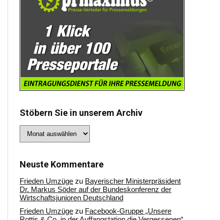
Stöbern Sie in unserem Archiv
Stöbern
Sie
in
unserem
Archiv
Neuste Kommentare
Frieden Umzüge
zu
Bayerischer Ministerpräsident
Dr. Markus Söder auf der Bundeskonferenz der
Wirtschaftsjunioren Deutschland
Frieden Umzüge
zu
Facebook-Gruppe „Unsere
Rottis & Co, in der Auffangstation die Vergessenen“