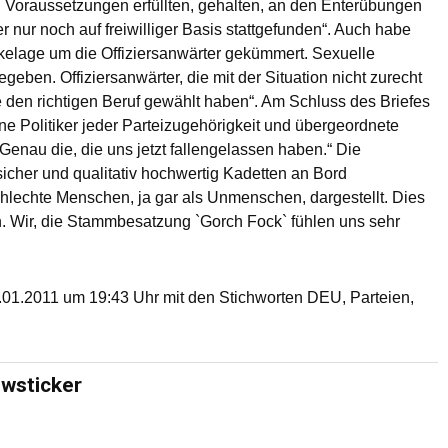
n Voraussetzungen erfüllten, gehalten, an den Enterübungen
nur noch auf freiwilliger Basis stattgefunden“. Auch habe
kelage um die Offiziersanwärter gekümmert. Sexuelle
geben. Offiziersanwärter, die mit der Situation nicht zurecht
ie den richtigen Beruf gewählt haben“. Am Schluss des Briefes
e Politiker jeder Parteizugehörigkeit und übergeordnete
Genau die, die uns jetzt fallengelassen haben.“ Die
cher und qualitativ hochwertig Kadetten an Bord
chlechte Menschen, ja gar als Unmenschen, dargestellt. Dies
. Wir, die Stammbesatzung `Gorch Fock` fühlen uns sehr
01.2011 um 19:43 Uhr mit den Stichworten DEU, Parteien,
ewsticker