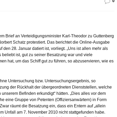
0
m Brief an Verteidigungsminister Karl-Theodor zu Guttenberg
ert Schatz protestiert. Das berichtet die Online-Ausgabe
f den 28. Januar datiert ist, vorliegt. „Uns ist allen mehr als
beliebt ist, gut zu seiner Besatzung war und viele
n hat, um das Schiff gut zu führen, so abzuservieren, wie es
r ohne Untersuchung bzw. Untersuchungsergebnis, so
tzung der Rückhalt der übergeordneten Dienststellen, welche
ch unserem Befinden erkundigt“ hätten. „Dies alles vor dem
he eine Gruppe von Petenten (Offiziersanwärtern) in Form
 Zwar räumt die Besatzung ein, dass ein Entern auf „allein
 zum Unfall am 7. November 2010 nicht stattgefunden habe.