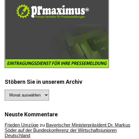
Stöbern Sie in unserem Archiv
Stöbern
Sie
in
unserem
Archiv
Neuste Kommentare
Frieden Umzüge
zu
Bayerischer Ministerpräsident Dr. Markus
Söder auf der Bundeskonferenz der Wirtschaftsjunioren
Deutschland