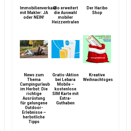
Immobilienverkauf
Qio erweitert
Der Haribo
mit Makler: JA
die Auswahl
Shop
oder NEIN!
mobiler
Heizzentralen
News zum
Gratis-Aktion
Kreative
Thema
bei Lebara
Weihnachtsgeschenke
Campingurlaub
Mobile –
im Herbst: Die
kostenlose
richtige
SIM Karte mit
Ausrüstung
Extra-
für gelungene
Guthaben
Outdoor-
Erlebnisse –
herbstliche
Tipps