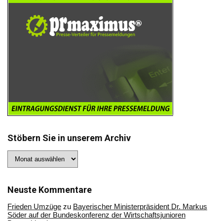
Stöbern Sie in unserem Archiv
Stöbern
Sie
in
unserem
Archiv
Neuste Kommentare
Frieden Umzüge
zu
Bayerischer Ministerpräsident Dr. Markus
Söder auf der Bundeskonferenz der Wirtschaftsjunioren