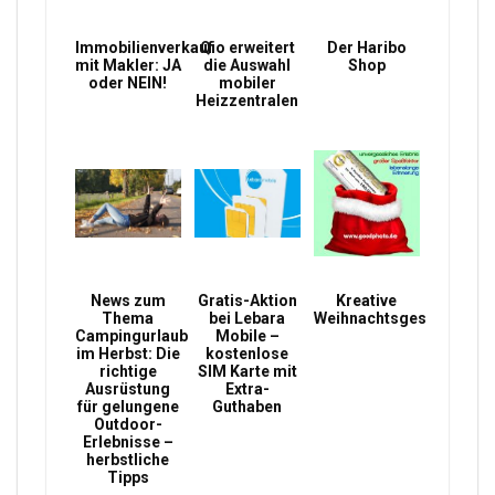
Immobilienverkauf
Qio erweitert
Der Haribo
mit Makler: JA
die Auswahl
Shop
oder NEIN!
mobiler
Heizzentralen
News zum
Gratis-Aktion
Kreative
Thema
bei Lebara
Weihnachtsgeschenke
Campingurlaub
Mobile –
im Herbst: Die
kostenlose
richtige
SIM Karte mit
Ausrüstung
Extra-
für gelungene
Guthaben
Outdoor-
Erlebnisse –
herbstliche
Tipps