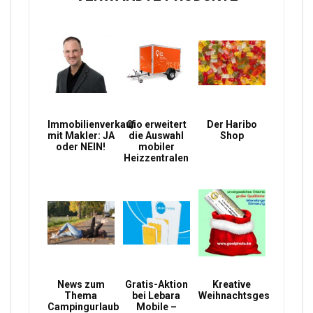
Immobilienverkauf
Qio erweitert
Der Haribo
mit Makler: JA
die Auswahl
Shop
oder NEIN!
mobiler
Heizzentralen
News zum
Gratis-Aktion
Kreative
Thema
bei Lebara
Weihnachtsgeschenke
Campingurlaub
Mobile –