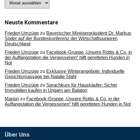
Sie
in
unserem
Archiv
Neuste Kommentare
Frieden Umzüge
zu
Bayerischer Ministerpräsident Dr. Markus
Söder auf der Bundeskonferenz der Wirtschaftsjunioren
Deutschland
Frieden Umzüge
zu
Facebook-Gruppe „Unsere Rottis & Co, in
der Auffangstation die Vergessenen“ hilft geretteten Hunden in
Not
Frieden Umzüge
zu
Exklusive Winterangebote: Individuelle
Gesichtsmassage bei Natalie Stahl
Frieden Umzüge
zu
Sprachkurs für Hauskäufer: Sicher
Immobilien kaufen in Ungarn am Balaton
Marion
zu
Facebook-Gruppe „Unsere Rottis & Co, in der
Auffangstation die Vergessenen“ hilft geretteten Hunden in Not
Über Uns