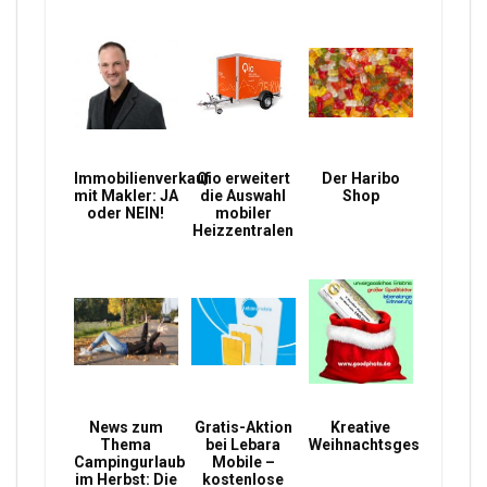
Immobilienverkauf
Qio erweitert
Der Haribo
mit Makler: JA
die Auswahl
Shop
oder NEIN!
mobiler
Heizzentralen
News zum
Gratis-Aktion
Kreative
Thema
bei Lebara
Weihnachtsgeschenke
Campingurlaub
Mobile –
im Herbst: Die
kostenlose