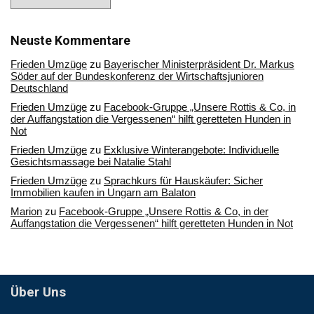
Sie
in
unserem
Archiv
Neuste Kommentare
Frieden Umzüge
zu
Bayerischer Ministerpräsident Dr. Markus
Söder auf der Bundeskonferenz der Wirtschaftsjunioren
Deutschland
Frieden Umzüge
zu
Facebook-Gruppe „Unsere Rottis & Co, in
der Auffangstation die Vergessenen“ hilft geretteten Hunden in
Not
Frieden Umzüge
zu
Exklusive Winterangebote: Individuelle
Gesichtsmassage bei Natalie Stahl
Frieden Umzüge
zu
Sprachkurs für Hauskäufer: Sicher
Immobilien kaufen in Ungarn am Balaton
Marion
zu
Facebook-Gruppe „Unsere Rottis & Co, in der
Auffangstation die Vergessenen“ hilft geretteten Hunden in Not
Über Uns