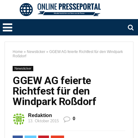
Home
»
Newsticker
»
GGEW AG feierte Richtfest für den Windpark
Roßdorf
Newsticker
GGEW AG feierte
Richtfest für den
Windpark Roßdorf
Redaktion
0
13. Oktober 2015