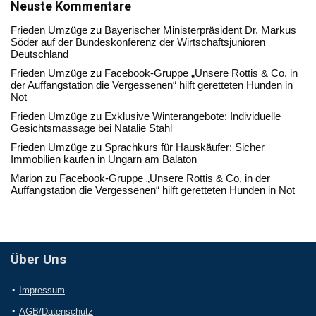
Archiv
Neuste Kommentare
Frieden Umzüge
zu
Bayerischer Ministerpräsident Dr. Markus
Söder auf der Bundeskonferenz der Wirtschaftsjunioren
Deutschland
Frieden Umzüge
zu
Facebook-Gruppe „Unsere Rottis & Co, in
der Auffangstation die Vergessenen“ hilft geretteten Hunden in
Not
Frieden Umzüge
zu
Exklusive Winterangebote: Individuelle
Gesichtsmassage bei Natalie Stahl
Frieden Umzüge
zu
Sprachkurs für Hauskäufer: Sicher
Immobilien kaufen in Ungarn am Balaton
Marion
zu
Facebook-Gruppe „Unsere Rottis & Co, in der
Auffangstation die Vergessenen“ hilft geretteten Hunden in Not
Über Uns
Impressum
AGB/Datenschutz