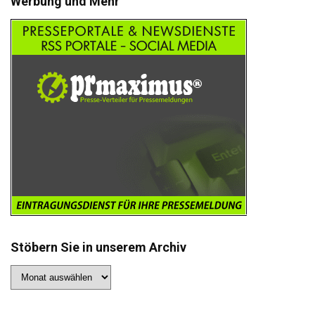
Werbung und Mehr
Stöbern Sie in unserem Archiv
Stöbern
Sie
in
unserem