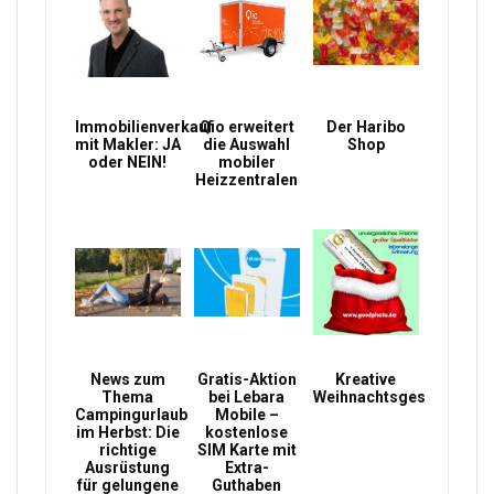
Immobilienverkauf
Qio erweitert
Der Haribo
mit Makler: JA
die Auswahl
Shop
oder NEIN!
mobiler
Heizzentralen
News zum
Gratis-Aktion
Kreative
Thema
bei Lebara
Weihnachtsgeschenke
Campingurlaub
Mobile –
im Herbst: Die
kostenlose
richtige
SIM Karte mit
Ausrüstung
Extra-
für gelungene
Guthaben