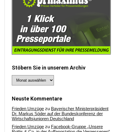
Stöbern Sie in unserem Archiv
Stöbern
Sie
in
unserem
Archiv
Neuste Kommentare
Frieden Umzüge
zu
Bayerischer Ministerpräsident
Dr. Markus Söder auf der Bundeskonferenz der
Wirtschaftsjunioren Deutschland
Frieden Umzüge
zu
Facebook-Gruppe „Unsere
Rottis & Co, in der Auffangstation die Vergessenen“