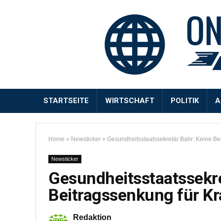
STARTSEITE
WIRTSCHAFT
POLITIK
A
Home
»
Newsticker
»
Gesundheitsstaatssekretär Bahr: Keine B
Newsticker
Gesundheitsstaatssekre
Beitragssenkung für K
Redaktion