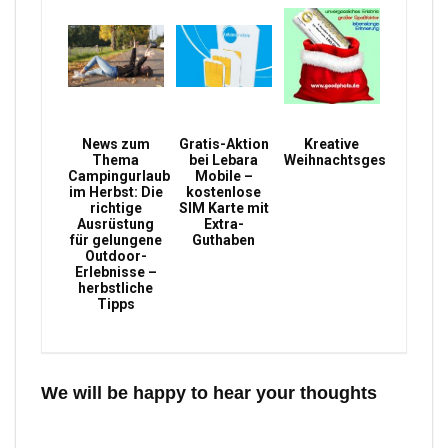
News zum
Gratis-Aktion
Kreative
Thema
bei Lebara
Weihnachtsgeschenke
Campingurlaub
Mobile –
im Herbst: Die
kostenlose
richtige
SIM Karte mit
Ausrüstung
Extra-
für gelungene
Guthaben
Outdoor-
Erlebnisse –
herbstliche
Tipps
We will be happy to hear your thoughts