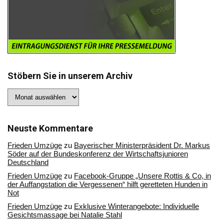
Stöbern Sie in unserem Archiv
Stöbern
Sie
in
unserem
Archiv
Neuste Kommentare
Frieden Umzüge
zu
Bayerischer Ministerpräsident Dr. Markus
Söder auf der Bundeskonferenz der Wirtschaftsjunioren
Deutschland
Frieden Umzüge
zu
Facebook-Gruppe „Unsere Rottis & Co, in
der Auffangstation die Vergessenen“ hilft geretteten Hunden in
Not
Frieden Umzüge
zu
Exklusive Winterangebote: Individuelle
Gesichtsmassage bei Natalie Stahl