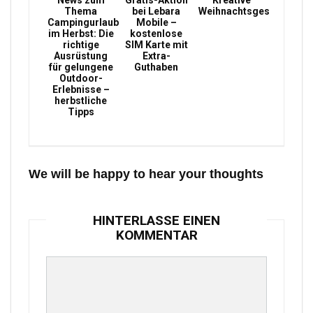
News zum
Gratis-Aktion
Kreative
Thema
bei Lebara
Weihnachtsgeschenke
Campingurlaub
Mobile –
im Herbst: Die
kostenlose
richtige
SIM Karte mit
Ausrüstung
Extra-
für gelungene
Guthaben
Outdoor-
Erlebnisse –
herbstliche
Tipps
We will be happy to hear your thoughts
HINTERLASSE EINEN
KOMMENTAR