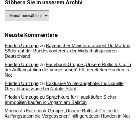
Stöbern Sie in unserem Archiv
Stöbern
Sie
in
unserem
Archiv
Neuste Kommentare
Frieden Umzüge
zu
Bayerischer Ministerpräsident Dr. Markus
Söder auf der Bundeskonferenz der Wirtschaftsjunioren
Deutschland
Frieden Umzüge
zu
Facebook-Gruppe „Unsere Rottis & Co, in
der Auffangstation die Vergessenen“ hilft geretteten Hunden in
Not
Frieden Umzüge
zu
Exklusive Winterangebote: Individuelle
Gesichtsmassage bei Natalie Stahl
Frieden Umzüge
zu
Sprachkurs für Hauskäufer: Sicher
Immobilien kaufen in Ungarn am Balaton
Marion
zu
Facebook-Gruppe „Unsere Rottis & Co, in der
Auffangstation die Vergessenen“ hilft geretteten Hunden in Not