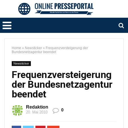
Home
»
Newsticker
»
Frequenzversteigerung der
Bundesnetzagentur beendet
Newsticker
Frequenzversteigerung
der Bundesnetzagentur
beendet
Redaktion
0
20. Mai 2010