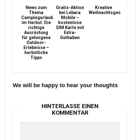
News zum
Gratis-Aktion
Kreative
Thema
bei Lebara
Weihnachtsgeschenke
Campingurlaub
Mobile –
im Herbst: Die
kostenlose
richtige
SIM Karte mit
Ausrüstung
Extra-
für gelungene
Guthaben
Outdoor-
Erlebnisse –
herbstliche
Tipps
We will be happy to hear your thoughts
HINTERLASSE EINEN
KOMMENTAR