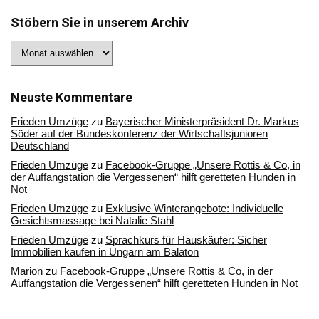
Stöbern Sie in unserem Archiv
Stöbern
Sie
in
unserem
Archiv
Neuste Kommentare
Frieden Umzüge
zu
Bayerischer Ministerpräsident Dr. Markus
Söder auf der Bundeskonferenz der Wirtschaftsjunioren
Deutschland
Frieden Umzüge
zu
Facebook-Gruppe „Unsere Rottis & Co, in
der Auffangstation die Vergessenen“ hilft geretteten Hunden in
Not
Frieden Umzüge
zu
Exklusive Winterangebote: Individuelle
Gesichtsmassage bei Natalie Stahl
Frieden Umzüge
zu
Sprachkurs für Hauskäufer: Sicher
Immobilien kaufen in Ungarn am Balaton
Marion
zu
Facebook-Gruppe „Unsere Rottis & Co, in der
Auffangstation die Vergessenen“ hilft geretteten Hunden in Not