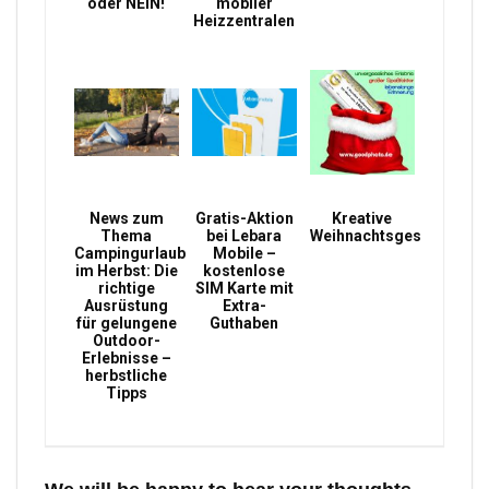
oder NEIN!
mobiler
Heizzentralen
News zum
Gratis-Aktion
Kreative
Thema
bei Lebara
Weihnachtsgeschenke
Campingurlaub
Mobile –
im Herbst: Die
kostenlose
richtige
SIM Karte mit
Ausrüstung
Extra-
für gelungene
Guthaben
Outdoor-
Erlebnisse –
herbstliche
Tipps