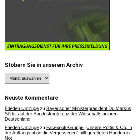
Stöbern Sie in unserem Archiv
Stöbern
Sie
in
unserem
Archiv
Neuste Kommentare
Frieden Umzüge
zu
Bayerischer Ministerpräsident Dr. Markus
Söder auf der Bundeskonferenz der Wirtschaftsjunioren
Deutschland
Frieden Umzüge
zu
Facebook-Gruppe „Unsere Rottis & Co, in
der Auffangstation die Vergessenen“ hilft geretteten Hunden in
Not