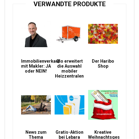
VERWANDTE PRODUKTE
Immobilienverkauf
Qio erweitert
Der Haribo
mit Makler: JA
die Auswahl
Shop
oder NEIN!
mobiler
Heizzentralen
News zum
Gratis-Aktion
Kreative
Thema
bei Lebara
Weihnachtsgeschenke