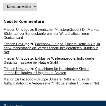
Stöbern
Sie
in
unserem
Archiv
Neuste Kommentare
Frieden Umzüge
zu
Bayerischer Ministerpräsident Dr. Markus
Söder auf der Bundeskonferenz der Wirtschaftsjunioren
Deutschland
Frieden Umzüge
zu
Facebook-Gruppe „Unsere Rottis & Co, in
der Auffangstation die Vergessenen“ hilft geretteten Hunden in
Not
Frieden Umzüge
zu
Exklusive Winterangebote: Individuelle
Gesichtsmassage bei Natalie Stahl
Frieden Umzüge
zu
Sprachkurs für Hauskäufer: Sicher
Immobilien kaufen in Ungarn am Balaton
Marion
zu
Facebook-Gruppe „Unsere Rottis & Co, in der
Auffangstation die Vergessenen“ hilft geretteten Hunden in Not