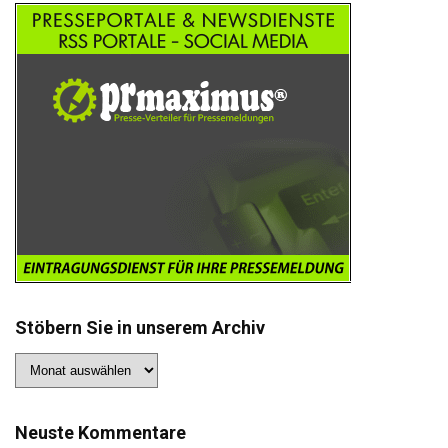
Stöbern Sie in unserem Archiv
Stöbern
Sie
in
unserem
Archiv
Neuste Kommentare