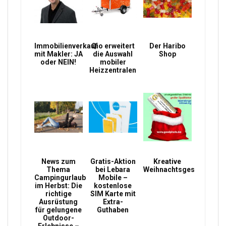
Immobilienverkauf
Qio erweitert
Der Haribo
mit Makler: JA
die Auswahl
Shop
oder NEIN!
mobiler
Heizzentralen
News zum
Gratis-Aktion
Kreative
Thema
bei Lebara
Weihnachtsgeschenke
Campingurlaub
Mobile –
im Herbst: Die
kostenlose
richtige
SIM Karte mit
Ausrüstung
Extra-
für gelungene
Guthaben
Outdoor-