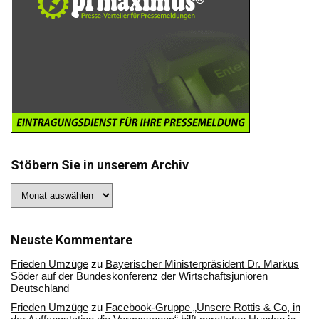
Stöbern Sie in unserem Archiv
Stöbern
Sie
in
unserem
Archiv
Neuste Kommentare
Frieden Umzüge
zu
Bayerischer Ministerpräsident Dr. Markus
Söder auf der Bundeskonferenz der Wirtschaftsjunioren
Deutschland
Frieden Umzüge
zu
Facebook-Gruppe „Unsere Rottis & Co, in