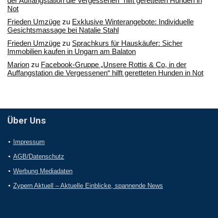
der Auffangstation die Vergessenen“ hilft geretteten Hunden in
Not
Frieden Umzüge
zu
Exklusive Winterangebote: Individuelle
Gesichtsmassage bei Natalie Stahl
Frieden Umzüge
zu
Sprachkurs für Hauskäufer: Sicher
Immobilien kaufen in Ungarn am Balaton
Marion
zu
Facebook-Gruppe „Unsere Rottis & Co, in der
Auffangstation die Vergessenen“ hilft geretteten Hunden in Not
Über Uns
Impressum
AGB/Datenschutz
Werbung Mediadaten
Zypern Aktuell – Aktuelle Einblicke, spannende News