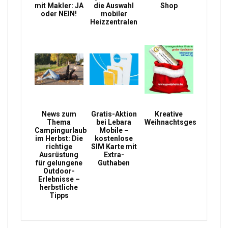
mit Makler: JA
die Auswahl
Shop
oder NEIN!
mobiler
Heizzentralen
News zum
Gratis-Aktion
Kreative
Thema
bei Lebara
Weihnachtsgeschenke
Campingurlaub
Mobile –
im Herbst: Die
kostenlose
richtige
SIM Karte mit
Ausrüstung
Extra-
für gelungene
Guthaben
Outdoor-
Erlebnisse –
herbstliche
Tipps