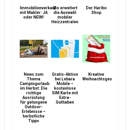
Immobilienverkauf
Qio erweitert
Der Haribo
mit Makler: JA
die Auswahl
Shop
oder NEIN!
mobiler
Heizzentralen
News zum
Gratis-Aktion
Kreative
Thema
bei Lebara
Weihnachtsgeschenke
Campingurlaub
Mobile –
im Herbst: Die
kostenlose
richtige
SIM Karte mit
Ausrüstung
Extra-
für gelungene
Guthaben
Outdoor-
Erlebnisse –
herbstliche
Tipps