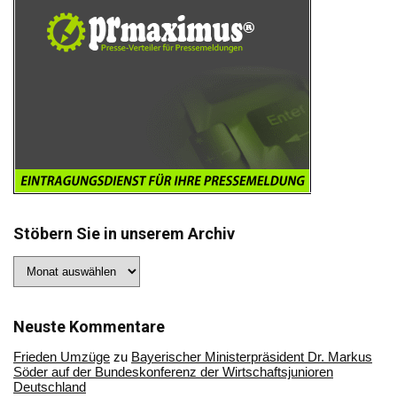
Stöbern Sie in unserem Archiv
Stöbern
Sie
in
unserem
Archiv
Neuste Kommentare
Frieden Umzüge
zu
Bayerischer Ministerpräsident Dr. Markus
Söder auf der Bundeskonferenz der Wirtschaftsjunioren
Deutschland