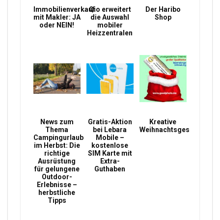
Immobilienverkauf
Qio erweitert
Der Haribo
mit Makler: JA
die Auswahl
Shop
oder NEIN!
mobiler
Heizzentralen
News zum
Gratis-Aktion
Kreative
Thema
bei Lebara
Weihnachtsgeschenke
Campingurlaub
Mobile –
im Herbst: Die
kostenlose
richtige
SIM Karte mit
Ausrüstung
Extra-
für gelungene
Guthaben
Outdoor-
Erlebnisse –
herbstliche
Tipps