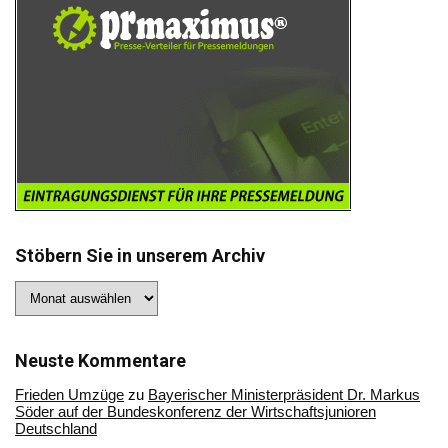
Stöbern Sie in unserem Archiv
Stöbern
Sie
in
unserem
Archiv
Neuste Kommentare
Frieden Umzüge
zu
Bayerischer Ministerpräsident Dr. Markus
Söder auf der Bundeskonferenz der Wirtschaftsjunioren
Deutschland