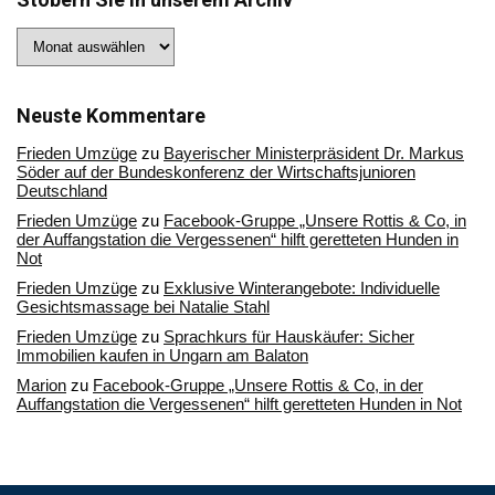
Stöbern
Sie
in
unserem
Archiv
Neuste Kommentare
Frieden Umzüge
zu
Bayerischer Ministerpräsident Dr. Markus
Söder auf der Bundeskonferenz der Wirtschaftsjunioren
Deutschland
Frieden Umzüge
zu
Facebook-Gruppe „Unsere Rottis & Co, in
der Auffangstation die Vergessenen“ hilft geretteten Hunden in
Not
Frieden Umzüge
zu
Exklusive Winterangebote: Individuelle
Gesichtsmassage bei Natalie Stahl
Frieden Umzüge
zu
Sprachkurs für Hauskäufer: Sicher
Immobilien kaufen in Ungarn am Balaton
Marion
zu
Facebook-Gruppe „Unsere Rottis & Co, in der
Auffangstation die Vergessenen“ hilft geretteten Hunden in Not