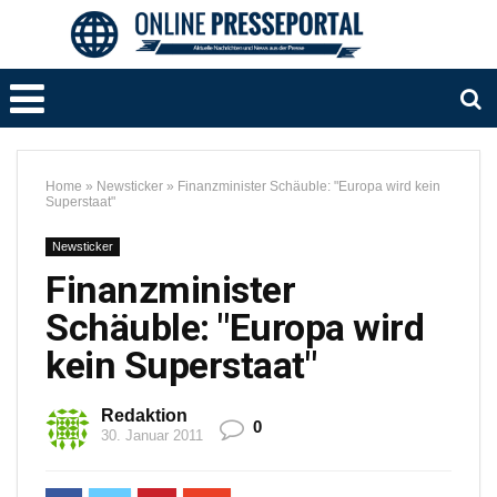
Home
»
Newsticker
»
Finanzminister Schäuble: "Europa wird kein
Superstaat"
Newsticker
Finanzminister
Schäuble: "Europa wird
kein Superstaat"
Redaktion
0
30. Januar 2011