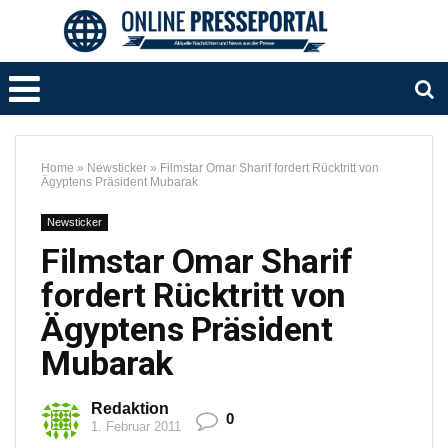
Home
»
Newsticker
»
Filmstar Omar Sharif fordert Rücktritt von
Ägyptens Präsident Mubarak
Newsticker
Filmstar Omar Sharif
fordert Rücktritt von
Ägyptens Präsident
Mubarak
Redaktion
0
1. Februar 2011