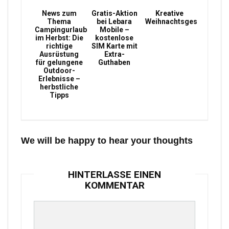
News zum
Gratis-Aktion
Kreative
Thema
bei Lebara
Weihnachtsgeschenke
Campingurlaub
Mobile –
im Herbst: Die
kostenlose
richtige
SIM Karte mit
Ausrüstung
Extra-
für gelungene
Guthaben
Outdoor-
Erlebnisse –
herbstliche
Tipps
We will be happy to hear your thoughts
HINTERLASSE EINEN
KOMMENTAR