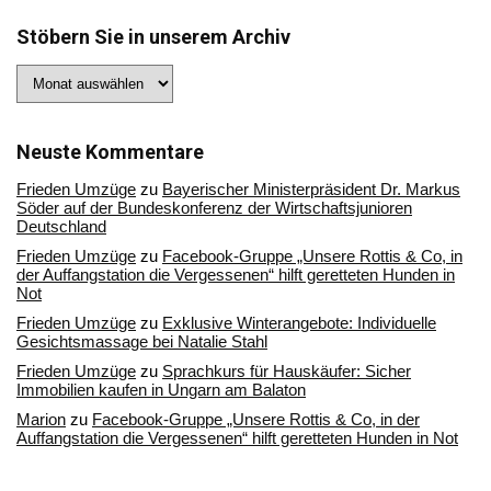
Stöbern Sie in unserem Archiv
Stöbern
Sie
in
unserem
Archiv
Neuste Kommentare
Frieden Umzüge
zu
Bayerischer Ministerpräsident Dr. Markus
Söder auf der Bundeskonferenz der Wirtschaftsjunioren
Deutschland
Frieden Umzüge
zu
Facebook-Gruppe „Unsere Rottis & Co, in
der Auffangstation die Vergessenen“ hilft geretteten Hunden in
Not
Frieden Umzüge
zu
Exklusive Winterangebote: Individuelle
Gesichtsmassage bei Natalie Stahl
Frieden Umzüge
zu
Sprachkurs für Hauskäufer: Sicher
Immobilien kaufen in Ungarn am Balaton
Marion
zu
Facebook-Gruppe „Unsere Rottis & Co, in der
Auffangstation die Vergessenen“ hilft geretteten Hunden in Not