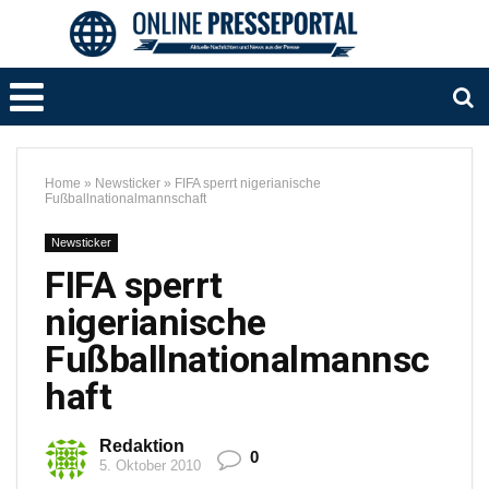
Home
»
Newsticker
»
FIFA sperrt nigerianische
Fußballnationalmannschaft
Newsticker
FIFA sperrt
nigerianische
Fußballnationalmannsc
haft
Redaktion
0
5. Oktober 2010