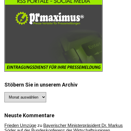
Stöbern Sie in unserem Archiv
Stöbern
Sie
in
unserem
Archiv
Neuste Kommentare
Frieden Umzüge
zu
Bayerischer Ministerpräsident Dr. Markus
Söder auf der Bundeskonferenz der Wirtschaftsjunioren