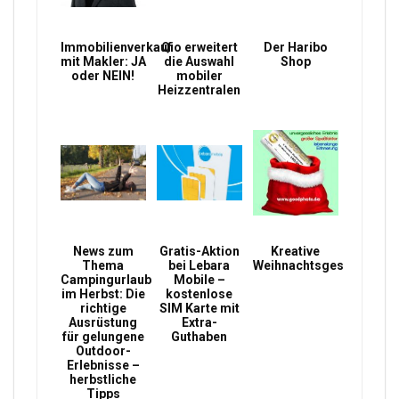
Immobilienverkauf
Qio erweitert
Der Haribo
mit Makler: JA
die Auswahl
Shop
oder NEIN!
mobiler
Heizzentralen
News zum
Gratis-Aktion
Kreative
Thema
bei Lebara
Weihnachtsgeschenke
Campingurlaub
Mobile –
im Herbst: Die
kostenlose
richtige
SIM Karte mit
Ausrüstung
Extra-
für gelungene
Guthaben
Outdoor-
Erlebnisse –
herbstliche
Tipps