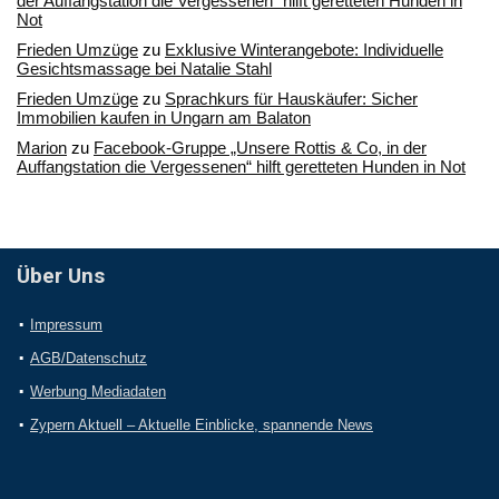
der Auffangstation die Vergessenen“ hilft geretteten Hunden in
Not
Frieden Umzüge
zu
Exklusive Winterangebote: Individuelle
Gesichtsmassage bei Natalie Stahl
Frieden Umzüge
zu
Sprachkurs für Hauskäufer: Sicher
Immobilien kaufen in Ungarn am Balaton
Marion
zu
Facebook-Gruppe „Unsere Rottis & Co, in der
Auffangstation die Vergessenen“ hilft geretteten Hunden in Not
Über Uns
Impressum
AGB/Datenschutz
Werbung Mediadaten
Zypern Aktuell – Aktuelle Einblicke, spannende News