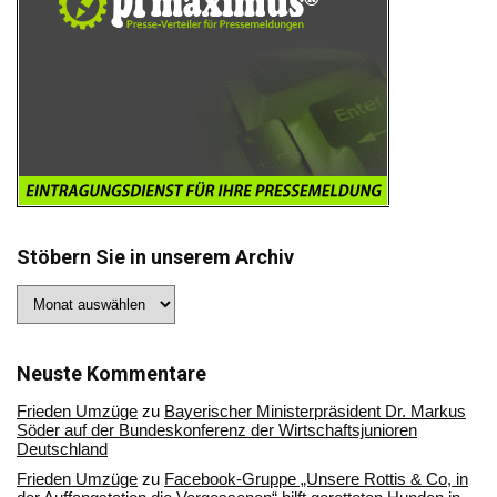
Stöbern Sie in unserem Archiv
Stöbern
Sie
in
unserem
Archiv
Neuste Kommentare
Frieden Umzüge
zu
Bayerischer Ministerpräsident Dr. Markus
Söder auf der Bundeskonferenz der Wirtschaftsjunioren
Deutschland
Frieden Umzüge
zu
Facebook-Gruppe „Unsere Rottis & Co, in