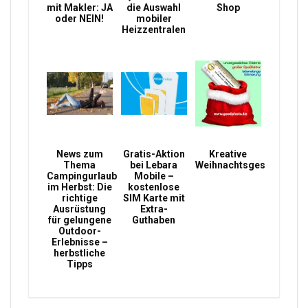
mit Makler: JA
die Auswahl
Shop
oder NEIN!
mobiler
Heizzentralen
News zum
Gratis-Aktion
Kreative
Thema
bei Lebara
Weihnachtsgeschenke
Campingurlaub
Mobile –
im Herbst: Die
kostenlose
richtige
SIM Karte mit
Ausrüstung
Extra-
für gelungene
Guthaben
Outdoor-
Erlebnisse –
herbstliche
Tipps