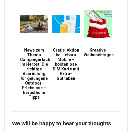
News zum
Gratis-Aktion
Kreative
Thema
bei Lebara
Weihnachtsgeschenke
Campingurlaub
Mobile –
im Herbst: Die
kostenlose
richtige
SIM Karte mit
Ausrüstung
Extra-
für gelungene
Guthaben
Outdoor-
Erlebnisse –
herbstliche
Tipps
We will be happy to hear your thoughts