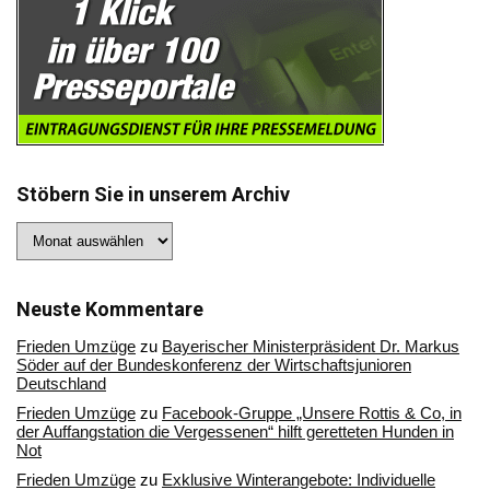
Stöbern Sie in unserem Archiv
Stöbern
Sie
in
unserem
Archiv
Neuste Kommentare
Frieden Umzüge
zu
Bayerischer Ministerpräsident Dr. Markus
Söder auf der Bundeskonferenz der Wirtschaftsjunioren
Deutschland
Frieden Umzüge
zu
Facebook-Gruppe „Unsere Rottis & Co, in
der Auffangstation die Vergessenen“ hilft geretteten Hunden in
Not
Frieden Umzüge
zu
Exklusive Winterangebote: Individuelle