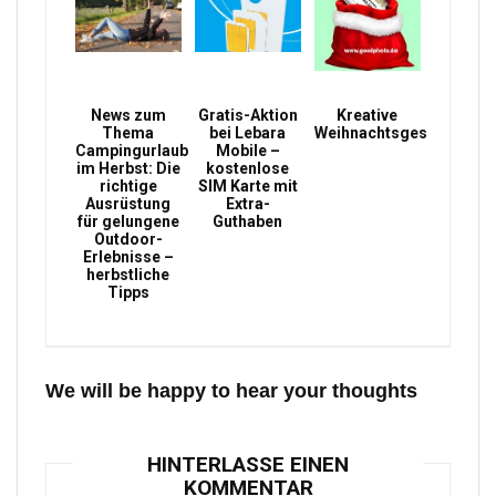
News zum
Gratis-Aktion
Kreative
Thema
bei Lebara
Weihnachtsgeschenke
Campingurlaub
Mobile –
im Herbst: Die
kostenlose
richtige
SIM Karte mit
Ausrüstung
Extra-
für gelungene
Guthaben
Outdoor-
Erlebnisse –
herbstliche
Tipps
We will be happy to hear your thoughts
HINTERLASSE EINEN
KOMMENTAR