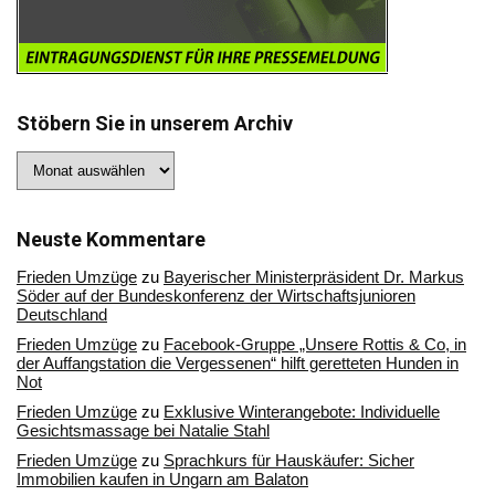
Stöbern Sie in unserem Archiv
Stöbern
Sie
in
unserem
Archiv
Neuste Kommentare
Frieden Umzüge
zu
Bayerischer Ministerpräsident Dr. Markus
Söder auf der Bundeskonferenz der Wirtschaftsjunioren
Deutschland
Frieden Umzüge
zu
Facebook-Gruppe „Unsere Rottis & Co, in
der Auffangstation die Vergessenen“ hilft geretteten Hunden in
Not
Frieden Umzüge
zu
Exklusive Winterangebote: Individuelle
Gesichtsmassage bei Natalie Stahl
Frieden Umzüge
zu
Sprachkurs für Hauskäufer: Sicher
Immobilien kaufen in Ungarn am Balaton