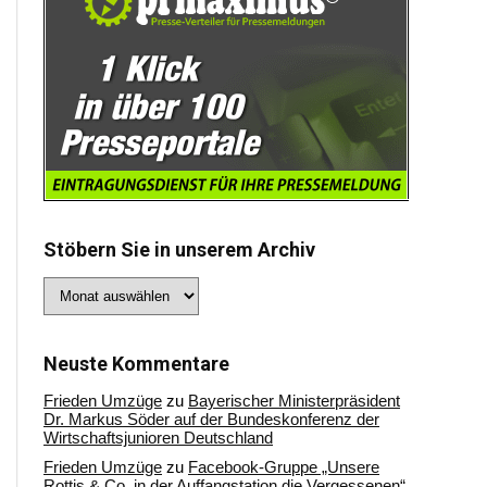
Stöbern Sie in unserem Archiv
Stöbern
Sie
in
unserem
Archiv
Neuste Kommentare
Frieden Umzüge
zu
Bayerischer Ministerpräsident
Dr. Markus Söder auf der Bundeskonferenz der
Wirtschaftsjunioren Deutschland
Frieden Umzüge
zu
Facebook-Gruppe „Unsere
Rottis & Co, in der Auffangstation die Vergessenen“