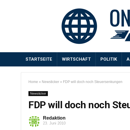
STARTSEITE
WIRTSCHAFT
POLITIK
A
Home
»
Newsticker
»
FDP will doch noch Steuersenkungen
Newsticker
FDP will doch noch St
Redaktion
23. Juni 2010