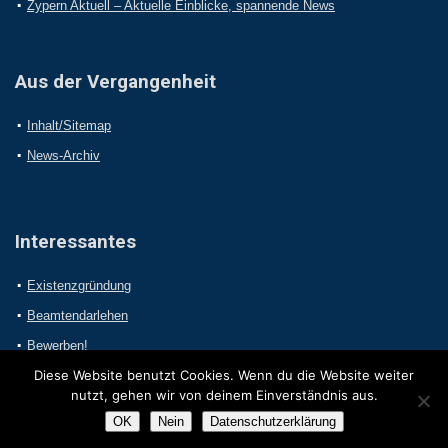
Zypern Aktuell – Aktuelle Einblicke, spannende News
Aus der Vergangenheit
Inhalt/Sitemap
News-Archiv
Interessantes
Existenzgründung
Beamtendarlehen
Bewerben!
Diese Website benutzt Cookies. Wenn du die Website weiter
nutzt, gehen wir von deinem Einverständnis aus.
OK
Nein
Datenschutzerklärung
2017 Online-Presseportal.com. Alle Rechte vorbehalten.