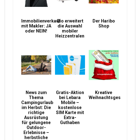
Immobilienverkauf
Qio erweitert
Der Haribo
mit Makler: JA
die Auswahl
Shop
oder NEIN!
mobiler
Heizzentralen
News zum
Gratis-Aktion
Kreative
Thema
bei Lebara
Weihnachtsgeschenke
Campingurlaub
Mobile –
im Herbst: Die
kostenlose
richtige
SIM Karte mit
Ausrüstung
Extra-
für gelungene
Guthaben
Outdoor-
Erlebnisse –
herbstliche