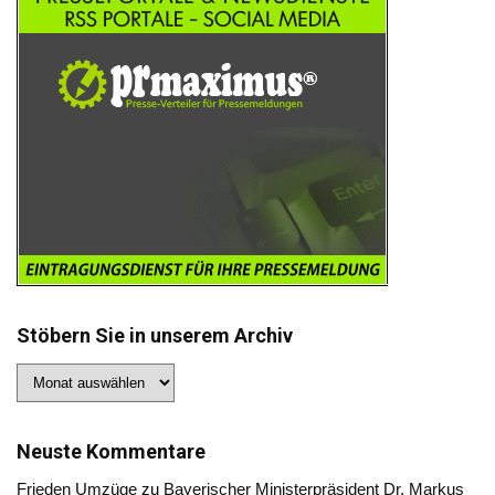
Stöbern Sie in unserem Archiv
Stöbern
Sie
in
unserem
Archiv
Neuste Kommentare
Frieden Umzüge
zu
Bayerischer Ministerpräsident Dr. Markus