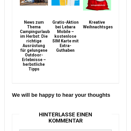
News zum
Gratis-Aktion
Kreative
Thema
bei Lebara
Weihnachtsgeschenke
Campingurlaub
Mobile –
im Herbst: Die
kostenlose
richtige
SIM Karte mit
Ausrüstung
Extra-
für gelungene
Guthaben
Outdoor-
Erlebnisse –
herbstliche
Tipps
We will be happy to hear your thoughts
HINTERLASSE EINEN
KOMMENTAR