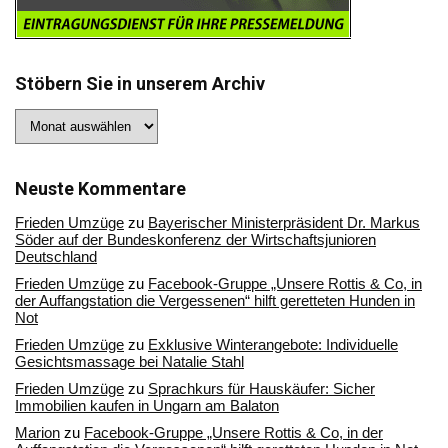
Stöbern Sie in unserem Archiv
Stöbern
Sie
in
unserem
Archiv
Neuste Kommentare
Frieden Umzüge
zu
Bayerischer Ministerpräsident Dr. Markus
Söder auf der Bundeskonferenz der Wirtschaftsjunioren
Deutschland
Frieden Umzüge
zu
Facebook-Gruppe „Unsere Rottis & Co, in
der Auffangstation die Vergessenen“ hilft geretteten Hunden in
Not
Frieden Umzüge
zu
Exklusive Winterangebote: Individuelle
Gesichtsmassage bei Natalie Stahl
Frieden Umzüge
zu
Sprachkurs für Hauskäufer: Sicher
Immobilien kaufen in Ungarn am Balaton
Marion
zu
Facebook-Gruppe „Unsere Rottis & Co, in der