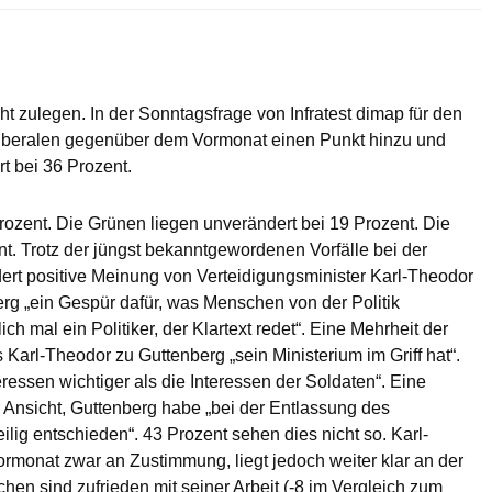
 zulegen. In der Sonntagsfrage von Infratest dimap für den
iberalen gegenüber dem Vormonat einen Punkt hinzu und
rt bei 36 Prozent.
rozent. Die Grünen liegen unverändert bei 19 Prozent. Die
ent. Trotz der jüngst bekanntgewordenen Vorfälle bei der
t positive Meinung von Verteidigungsminister Karl-Theodor
rg „ein Gespür dafür, was Menschen von der Politik
ch mal ein Politiker, der Klartext redet“. Eine Mehrheit der
Karl-Theodor zu Guttenberg „sein Ministerium im Griff hat“.
ressen wichtiger als die Interessen der Soldaten“. Eine
er Ansicht, Guttenberg habe „bei der Entlassung des
ig entschieden“. 43 Prozent sehen dies nicht so. Karl-
rmonat zwar an Zustimmung, liegt jedoch weiter klar an der
chen sind zufrieden mit seiner Arbeit (-8 im Vergleich zum