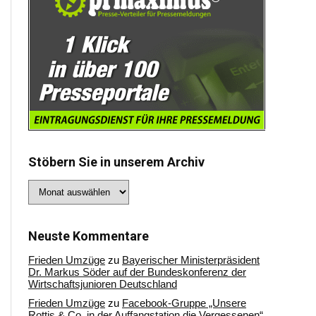
Stöbern Sie in unserem Archiv
Stöbern
Sie
in
unserem
Archiv
Neuste Kommentare
Frieden Umzüge
zu
Bayerischer Ministerpräsident
Dr. Markus Söder auf der Bundeskonferenz der
Wirtschaftsjunioren Deutschland
Frieden Umzüge
zu
Facebook-Gruppe „Unsere
Rottis & Co, in der Auffangstation die Vergessenen“