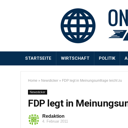
STARTSEITE
WIRTSCHAFT
POLITIK
A
Home
»
Newsticker
»
FDP legt in Meinungsumfrage leicht zu
Newsticker
FDP legt in Meinungsum
Redaktion
4. Februar 2011