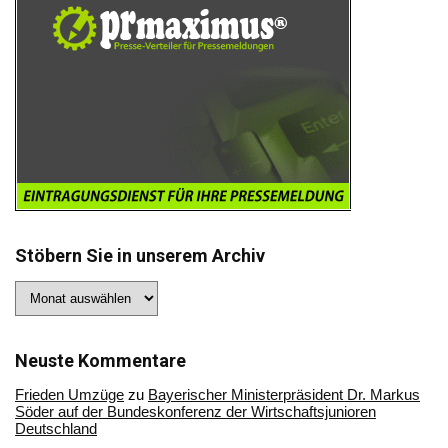
Stöbern Sie in unserem Archiv
Stöbern
Sie
in
unserem
Archiv
Neuste Kommentare
Frieden Umzüge
zu
Bayerischer Ministerpräsident Dr. Markus
Söder auf der Bundeskonferenz der Wirtschaftsjunioren
Deutschland