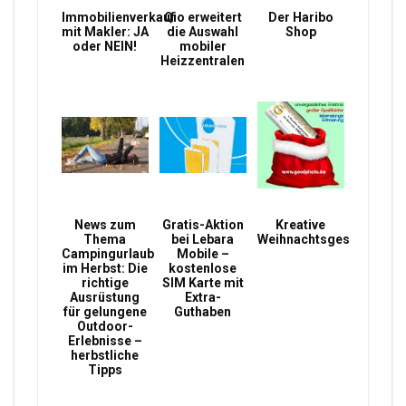
Immobilienverkauf
Qio erweitert
Der Haribo
mit Makler: JA
die Auswahl
Shop
oder NEIN!
mobiler
Heizzentralen
News zum
Gratis-Aktion
Kreative
Thema
bei Lebara
Weihnachtsgeschenke
Campingurlaub
Mobile –
im Herbst: Die
kostenlose
richtige
SIM Karte mit
Ausrüstung
Extra-
für gelungene
Guthaben
Outdoor-
Erlebnisse –
herbstliche
Tipps