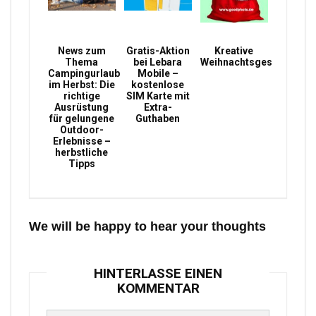
News zum
Gratis-Aktion
Kreative
Thema
bei Lebara
Weihnachtsgeschenke
Campingurlaub
Mobile –
im Herbst: Die
kostenlose
richtige
SIM Karte mit
Ausrüstung
Extra-
für gelungene
Guthaben
Outdoor-
Erlebnisse –
herbstliche
Tipps
We will be happy to hear your thoughts
HINTERLASSE EINEN
KOMMENTAR