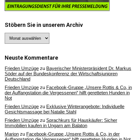
Stöbern Sie in unserem Archiv
Stöbern
Sie
in
unserem
Archiv
Neuste Kommentare
Frieden Umzüge
zu
Bayerischer Ministerpräsident Dr. Markus
Söder auf der Bundeskonferenz der Wirtschaftsjunioren
Deutschland
Frieden Umzüge
zu
Facebook-Gruppe „Unsere Rottis & Co, in
der Auffangstation die Vergessenen“ hilft geretteten Hunden in
Not
Frieden Umzüge
zu
Exklusive Winterangebote: Individuelle
Gesichtsmassage bei Natalie Stahl
Frieden Umzüge
zu
Sprachkurs für Hauskäufer: Sicher
Immobilien kaufen in Ungarn am Balaton
Marion
zu
Facebook-Gruppe „Unsere Rottis & Co, in der
Auffangstation die Vergessenen“ hilft geretteten Hunden in Not