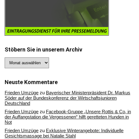
Stöbern Sie in unserem Archiv
Stöbern
Sie
in
unserem
Archiv
Neuste Kommentare
Frieden Umzüge
zu
Bayerischer Ministerpräsident Dr. Markus
Söder auf der Bundeskonferenz der Wirtschaftsjunioren
Deutschland
Frieden Umzüge
zu
Facebook-Gruppe „Unsere Rottis & Co, in
der Auffangstation die Vergessenen“ hilft geretteten Hunden in
Not
Frieden Umzüge
zu
Exklusive Winterangebote: Individuelle
Gesichtsmassage bei Natalie Stahl