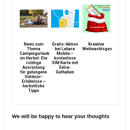
News zum
Gratis-Aktion
Kreative
Thema
bei Lebara
Weihnachtsgeschenke
Campingurlaub
Mobile –
im Herbst: Die
kostenlose
richtige
SIM Karte mit
Ausrüstung
Extra-
für gelungene
Guthaben
Outdoor-
Erlebnisse –
herbstliche
Tipps
We will be happy to hear your thoughts