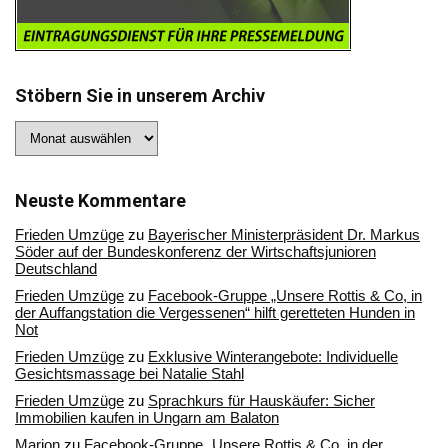
Stöbern Sie in unserem Archiv
Stöbern
Sie
in
unserem
Archiv
Neuste Kommentare
Frieden Umzüge
zu
Bayerischer Ministerpräsident Dr. Markus
Söder auf der Bundeskonferenz der Wirtschaftsjunioren
Deutschland
Frieden Umzüge
zu
Facebook-Gruppe „Unsere Rottis & Co, in
der Auffangstation die Vergessenen“ hilft geretteten Hunden in
Not
Frieden Umzüge
zu
Exklusive Winterangebote: Individuelle
Gesichtsmassage bei Natalie Stahl
Frieden Umzüge
zu
Sprachkurs für Hauskäufer: Sicher
Immobilien kaufen in Ungarn am Balaton
Marion
zu
Facebook-Gruppe „Unsere Rottis & Co, in der