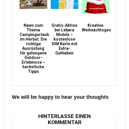
News zum
Gratis-Aktion
Kreative
Thema
bei Lebara
Weihnachtsgeschenke
Campingurlaub
Mobile –
im Herbst: Die
kostenlose
richtige
SIM Karte mit
Ausrüstung
Extra-
für gelungene
Guthaben
Outdoor-
Erlebnisse –
herbstliche
Tipps
We will be happy to hear your thoughts
HINTERLASSE EINEN
KOMMENTAR