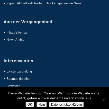
Zypern Aktuell – Aktuelle Einblicke, spannende News
Aus der Vergangenheit
Inhalt/Sitemap
News-Archiv
Interessantes
Existenzgründung
Beamtendarlehen
Bewerben!
Diese Website benutzt Cookies. Wenn du die Website weiter
nutzt, gehen wir von deinem Einverständnis aus.
OK
Nein
Datenschutzerklärung
2017 Online-Presseportal.com. Alle Rechte vorbehalten.