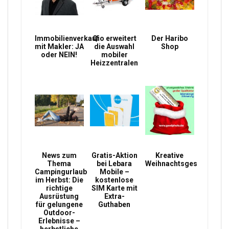
Immobilienverkauf
Qio erweitert
Der Haribo
mit Makler: JA
die Auswahl
Shop
oder NEIN!
mobiler
Heizzentralen
News zum
Gratis-Aktion
Kreative
Thema
bei Lebara
Weihnachtsgeschenke
Campingurlaub
Mobile –
im Herbst: Die
kostenlose
richtige
SIM Karte mit
Ausrüstung
Extra-
für gelungene
Guthaben
Outdoor-
Erlebnisse –