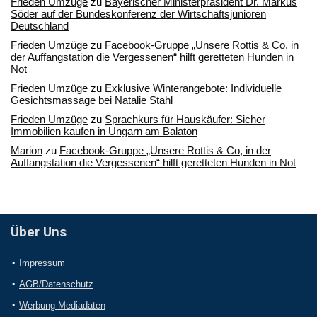
Frieden Umzüge
zu
Bayerischer Ministerpräsident Dr. Markus
Söder auf der Bundeskonferenz der Wirtschaftsjunioren
Deutschland
Frieden Umzüge
zu
Facebook-Gruppe „Unsere Rottis & Co, in
der Auffangstation die Vergessenen“ hilft geretteten Hunden in
Not
Frieden Umzüge
zu
Exklusive Winterangebote: Individuelle
Gesichtsmassage bei Natalie Stahl
Frieden Umzüge
zu
Sprachkurs für Hauskäufer: Sicher
Immobilien kaufen in Ungarn am Balaton
Marion
zu
Facebook-Gruppe „Unsere Rottis & Co, in der
Auffangstation die Vergessenen“ hilft geretteten Hunden in Not
Über Uns
Impressum
AGB/Datenschutz
Werbung Mediadaten