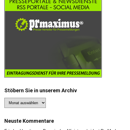
Stöbern Sie in unserem Archiv
Stöbern
Sie
in
unserem
Archiv
Neuste Kommentare