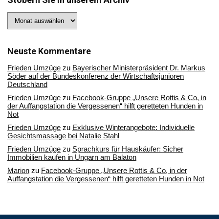
Stöbern
Sie
in
unserem
Archiv
Neuste Kommentare
Frieden Umzüge
zu
Bayerischer Ministerpräsident Dr. Markus
Söder auf der Bundeskonferenz der Wirtschaftsjunioren
Deutschland
Frieden Umzüge
zu
Facebook-Gruppe „Unsere Rottis & Co, in
der Auffangstation die Vergessenen“ hilft geretteten Hunden in
Not
Frieden Umzüge
zu
Exklusive Winterangebote: Individuelle
Gesichtsmassage bei Natalie Stahl
Frieden Umzüge
zu
Sprachkurs für Hauskäufer: Sicher
Immobilien kaufen in Ungarn am Balaton
Marion
zu
Facebook-Gruppe „Unsere Rottis & Co, in der
Auffangstation die Vergessenen“ hilft geretteten Hunden in Not