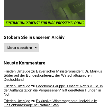
Stöbern Sie in unserem Archiv
Stöbern
Sie
in
unserem
Archiv
Neuste Kommentare
Frieden Umzüge
zu
Bayerischer Ministerpräsident Dr. Markus
Söder auf der Bundeskonferenz der Wirtschaftsjunioren
Deutschland
Frieden Umzüge
zu
Facebook-Gruppe „Unsere Rottis & Co, in
der Auffangstation die Vergessenen“ hilft geretteten Hunden in
Not
Frieden Umzüge
zu
Exklusive Winterangebote: Individuelle
Gesichtsmassage bei Natalie Stahl