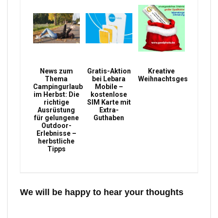
News zum
Gratis-Aktion
Kreative
Thema
bei Lebara
Weihnachtsgeschenke
Campingurlaub
Mobile –
im Herbst: Die
kostenlose
richtige
SIM Karte mit
Ausrüstung
Extra-
für gelungene
Guthaben
Outdoor-
Erlebnisse –
herbstliche
Tipps
We will be happy to hear your thoughts