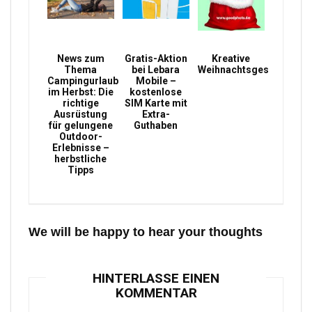
News zum
Gratis-Aktion
Kreative
Thema
bei Lebara
Weihnachtsgeschenke
Campingurlaub
Mobile –
im Herbst: Die
kostenlose
richtige
SIM Karte mit
Ausrüstung
Extra-
für gelungene
Guthaben
Outdoor-
Erlebnisse –
herbstliche
Tipps
We will be happy to hear your thoughts
HINTERLASSE EINEN
KOMMENTAR