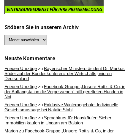
Stöbern Sie in unserem Archiv
Stöbern
Sie
in
unserem
Archiv
Neuste Kommentare
Frieden Umzüge
zu
Bayerischer Ministerpräsident Dr. Markus
Söder auf der Bundeskonferenz der Wirtschaftsjunioren
Deutschland
Frieden Umzüge
zu
Facebook-Gruppe „Unsere Rottis & Co, in
der Auffangstation die Vergessenen“ hilft geretteten Hunden in
Not
Frieden Umzüge
zu
Exklusive Winterangebote: Individuelle
Gesichtsmassage bei Natalie Stahl
Frieden Umzüge
zu
Sprachkurs für Hauskäufer: Sicher
Immobilien kaufen in Ungarn am Balaton
Marion
zu
Facebook-Gruppe „Unsere Rottis & Co, in der