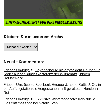
Stöbern Sie in unserem Archiv
Stöbern
Sie
in
unserem
Archiv
Neuste Kommentare
Frieden Umzüge
zu
Bayerischer Ministerpräsident Dr. Markus
Söder auf der Bundeskonferenz der Wirtschaftsjunioren
Deutschland
Frieden Umzüge
zu
Facebook-Gruppe „Unsere Rottis & Co, in
der Auffangstation die Vergessenen“ hilft geretteten Hunden in
Not
Frieden Umzüge
zu
Exklusive Winterangebote: Individuelle
Gesichtsmassage bei Natalie Stahl