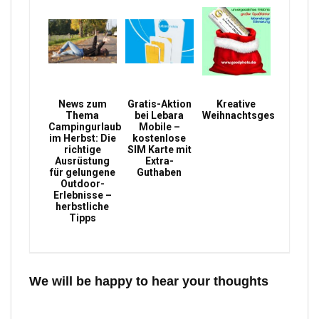
News zum
Gratis-Aktion
Kreative
Thema
bei Lebara
Weihnachtsgeschenke
Campingurlaub
Mobile –
im Herbst: Die
kostenlose
richtige
SIM Karte mit
Ausrüstung
Extra-
für gelungene
Guthaben
Outdoor-
Erlebnisse –
herbstliche
Tipps
We will be happy to hear your thoughts