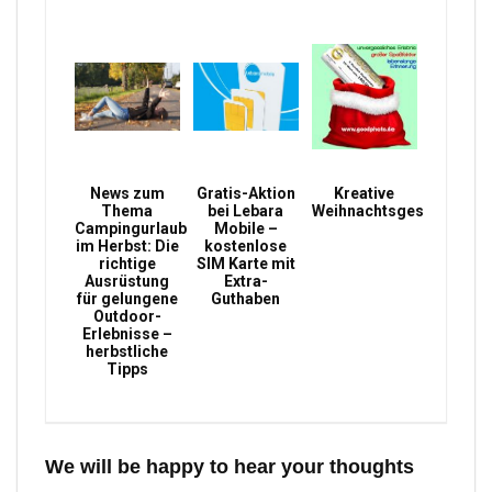
News zum
Gratis-Aktion
Kreative
Thema
bei Lebara
Weihnachtsgeschenke
Campingurlaub
Mobile –
im Herbst: Die
kostenlose
richtige
SIM Karte mit
Ausrüstung
Extra-
für gelungene
Guthaben
Outdoor-
Erlebnisse –
herbstliche
Tipps
We will be happy to hear your thoughts