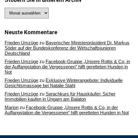
Stöbern
Sie
in
unserem
Archiv
Neuste Kommentare
Frieden Umzüge
zu
Bayerischer Ministerpräsident Dr. Markus
Söder auf der Bundeskonferenz der Wirtschaftsjunioren
Deutschland
Frieden Umzüge
zu
Facebook-Gruppe „Unsere Rottis & Co, in
der Auffangstation die Vergessenen“ hilft geretteten Hunden in
Not
Frieden Umzüge
zu
Exklusive Winterangebote: Individuelle
Gesichtsmassage bei Natalie Stahl
Frieden Umzüge
zu
Sprachkurs für Hauskäufer: Sicher
Immobilien kaufen in Ungarn am Balaton
Marion
zu
Facebook-Gruppe „Unsere Rottis & Co, in der
Auffangstation die Vergessenen“ hilft geretteten Hunden in Not