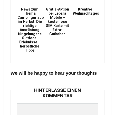
News zum
Gratis-Aktion
Kreative
Thema
bei Lebara
Weihnachtsgeschenke
Campingurlaub
Mobile –
im Herbst: Die
kostenlose
richtige
SIM Karte mit
Ausrüstung
Extra-
für gelungene
Guthaben
Outdoor-
Erlebnisse –
herbstliche
Tipps
We will be happy to hear your thoughts
HINTERLASSE EINEN
KOMMENTAR