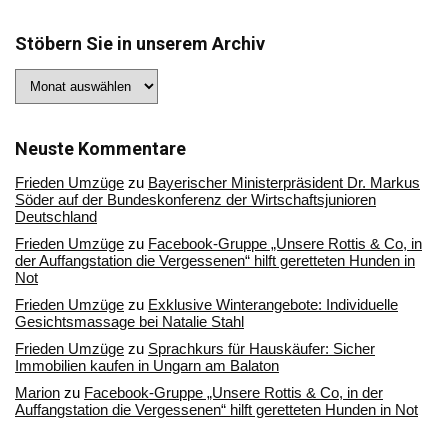
Stöbern Sie in unserem Archiv
Stöbern
Sie
in
unserem
Archiv
Neuste Kommentare
Frieden Umzüge
zu
Bayerischer Ministerpräsident Dr. Markus
Söder auf der Bundeskonferenz der Wirtschaftsjunioren
Deutschland
Frieden Umzüge
zu
Facebook-Gruppe „Unsere Rottis & Co, in
der Auffangstation die Vergessenen“ hilft geretteten Hunden in
Not
Frieden Umzüge
zu
Exklusive Winterangebote: Individuelle
Gesichtsmassage bei Natalie Stahl
Frieden Umzüge
zu
Sprachkurs für Hauskäufer: Sicher
Immobilien kaufen in Ungarn am Balaton
Marion
zu
Facebook-Gruppe „Unsere Rottis & Co, in der
Auffangstation die Vergessenen“ hilft geretteten Hunden in Not