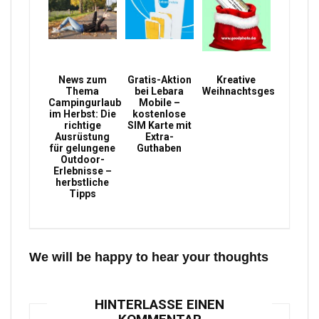
News zum
Gratis-Aktion
Kreative
Thema
bei Lebara
Weihnachtsgeschenke
Campingurlaub
Mobile –
im Herbst: Die
kostenlose
richtige
SIM Karte mit
Ausrüstung
Extra-
für gelungene
Guthaben
Outdoor-
Erlebnisse –
herbstliche
Tipps
We will be happy to hear your thoughts
HINTERLASSE EINEN