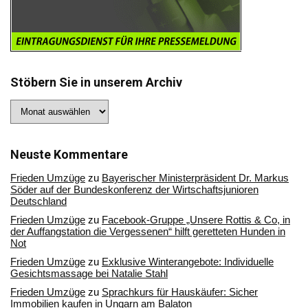
Stöbern Sie in unserem Archiv
Stöbern
Sie
in
unserem
Archiv
Neuste Kommentare
Frieden Umzüge
zu
Bayerischer Ministerpräsident Dr. Markus
Söder auf der Bundeskonferenz der Wirtschaftsjunioren
Deutschland
Frieden Umzüge
zu
Facebook-Gruppe „Unsere Rottis & Co, in
der Auffangstation die Vergessenen“ hilft geretteten Hunden in
Not
Frieden Umzüge
zu
Exklusive Winterangebote: Individuelle
Gesichtsmassage bei Natalie Stahl
Frieden Umzüge
zu
Sprachkurs für Hauskäufer: Sicher
Immobilien kaufen in Ungarn am Balaton