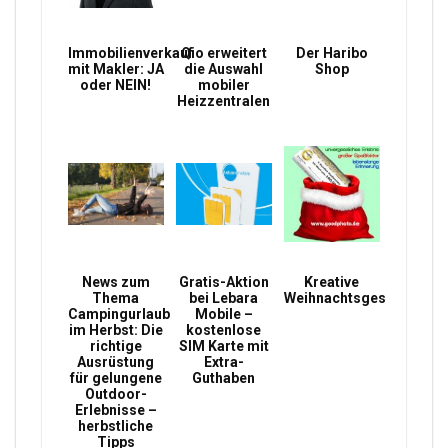
Immobilienverkauf
Qio erweitert
Der Haribo
mit Makler: JA
die Auswahl
Shop
oder NEIN!
mobiler
Heizzentralen
News zum
Gratis-Aktion
Kreative
Thema
bei Lebara
Weihnachtsgeschenke
Campingurlaub
Mobile –
im Herbst: Die
kostenlose
richtige
SIM Karte mit
Ausrüstung
Extra-
für gelungene
Guthaben
Outdoor-
Erlebnisse –
herbstliche
Tipps