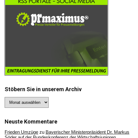
Stöbern Sie in unserem Archiv
Stöbern
Sie
in
unserem
Archiv
Neuste Kommentare
Frieden Umzüge
zu
Bayerischer Ministerpräsident Dr. Markus
Söder auf der Bundeskonferenz der Wirtschaftsjunioren