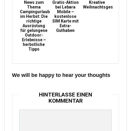
News zum
Gratis-Aktion
Kreative
Thema
bei Lebara
Weihnachtsgeschenke
Campingurlaub
Mobile –
im Herbst: Die
kostenlose
richtige
SIM Karte mit
Ausrüstung
Extra-
für gelungene
Guthaben
Outdoor-
Erlebnisse –
herbstliche
Tipps
We will be happy to hear your thoughts
HINTERLASSE EINEN
KOMMENTAR