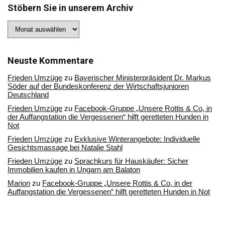
Stöbern Sie in unserem Archiv
Stöbern
Sie
in
unserem
Archiv
Neuste Kommentare
Frieden Umzüge
zu
Bayerischer Ministerpräsident Dr. Markus
Söder auf der Bundeskonferenz der Wirtschaftsjunioren
Deutschland
Frieden Umzüge
zu
Facebook-Gruppe „Unsere Rottis & Co, in
der Auffangstation die Vergessenen“ hilft geretteten Hunden in
Not
Frieden Umzüge
zu
Exklusive Winterangebote: Individuelle
Gesichtsmassage bei Natalie Stahl
Frieden Umzüge
zu
Sprachkurs für Hauskäufer: Sicher
Immobilien kaufen in Ungarn am Balaton
Marion
zu
Facebook-Gruppe „Unsere Rottis & Co, in der
Auffangstation die Vergessenen“ hilft geretteten Hunden in Not