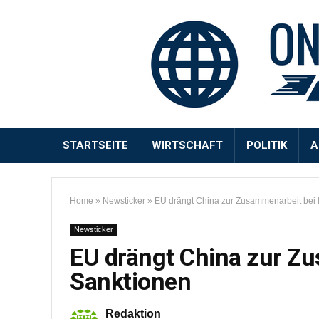
STARTSEITE
WIRTSCHAFT
POLITIK
A
Home
»
Newsticker
»
EU drängt China zur Zusammenarbeit bei 
Newsticker
EU drängt China zur Zu
Sanktionen
Redaktion